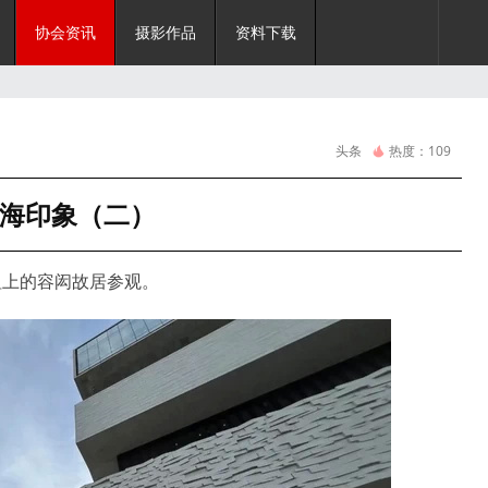
协会资讯
摄影作品
资料下载
头条
热度：
109
海印象（二）
祖上的容闳故居参观。