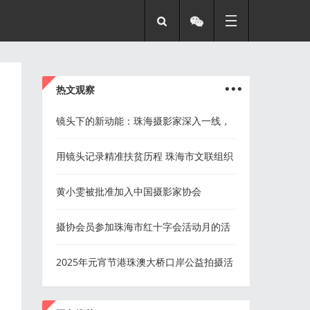
...
热文观察
镜头下的新动能：珠海摄影家深入一线，
定格特区“智造”新图景
用镜头记录精准扶贫历程 珠海市文联组织
摄影家协会到茂南化州采风
黄小雯被批准加入中国摄影家协会
摄协会员参加珠海市红十字会活动月的活
动
2025年元宵节港珠澳大桥口岸公益拍摄活
动顺利举行
...