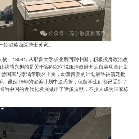
一位留英西医博士黄宽。
人物，1854年从耶鲁大学毕业后回到中国，积极投身政治改
让我感兴趣的是关于容闳如何说服清政府开启留美幼童计划
0年曾国藩与李鸿章联名上奏，幼童留美的计划最终被清廷批
学。虽然15年的留美计划中途夭折，但留学生们都已受到了
域为中国的近代化发展做出了诸多贡献，不少人成为国家栋