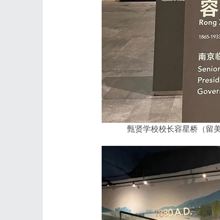
甄贤学校校长容星桥（留