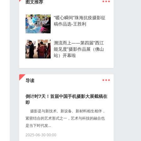
图文推荐
“暖心瞬间”珠海抗疫摄影征
稿作品选-王胜利
溯流而上——第四届“西江
能见度”摄影作品展（佛山
站）开幕啦
...
导读
倒计时7天！首届中国手机摄影大展截稿在
即
摄影是与新技术、新设备、新材料相生相伴，
紧密结合的艺术形式之一，艺术与科技的融合也
是当下时代发...
2025-06-30 00:00