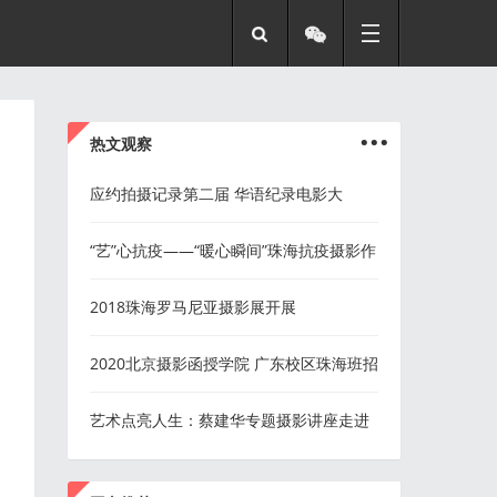
...
热文观察
应约拍摄记录第二届 华语纪录电影大
会“荣光大道”仪式
“艺”心抗疫——“暖心瞬间”珠海抗疫摄影作
品征集展选登
2018珠海罗马尼亚摄影展开展
2020北京摄影函授学院 广东校区珠海班招
生简章
艺术点亮人生：蔡建华专题摄影讲座走进
担杆镇
...