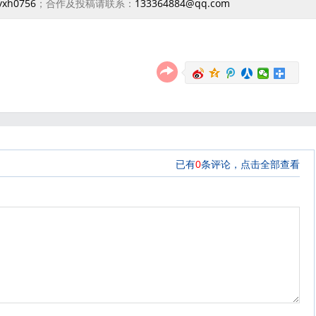
yxh0756
；合作及投稿请联系：
133364884@qq.com