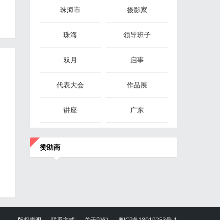
珠海市
摄影家
珠海
领导班子
双月
启事
》
代表大会
作品展
讲座
广东
赞助商
版权声明
联系方式
关于我们
粤ICP备18019253号-1