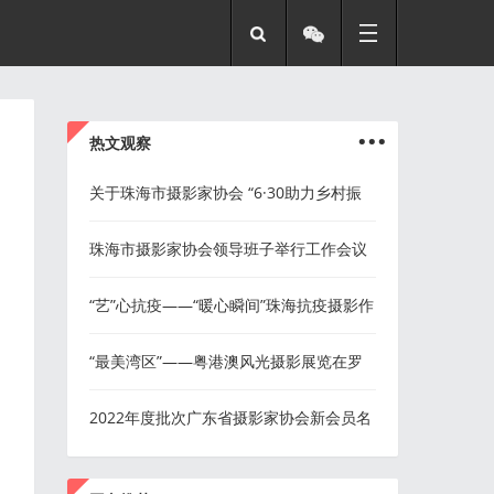
...
热文观察
关于珠海市摄影家协会 “6·30助力乡村振
兴”爱心捐款名单公示
珠海市摄影家协会领导班子举行工作会议
“艺”心抗疫——“暖心瞬间”珠海抗疫摄影作
品展征稿启事
“最美湾区”——粤港澳风光摄影展览在罗
湖区文化馆开幕
2022年度批次广东省摄影家协会新会员名
单(珠海）
...