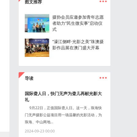
图文推荐
摄协会员应邀参加青年志愿
者助力“民生微实事”启动仪
式
“濠江侧畔·光影之美”珠澳摄
影作品展在澳门盛大开幕
...
导读
国际聋人日，快门无声为聋儿再献光影大
礼
9月22日，正值国际聋人日。这一天，珠海快
门无声摄影公益项目用一场温馨的光影活动，为
珠海、中山两地...
2024-09-23 00:00