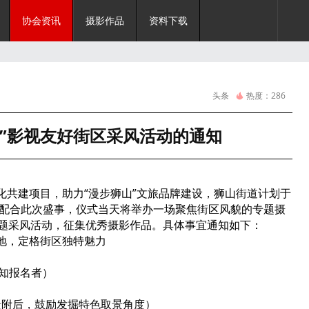
协会资讯
摄影作品
资料下载
头条
热度：
286
影”影视友好街区采风活动的通知
化共建项目，助力“漫步狮山”文旅品牌建设，狮山街道计划于
。为配合此次盛事，仪式当天将举办一场聚焦街区风貌的专题摄
主题采风活动，征集优秀摄影作品。具体事宜通知如下：
景地，定格街区独特魅力
通知报名者）
景附后，鼓励发掘特色取景角度）