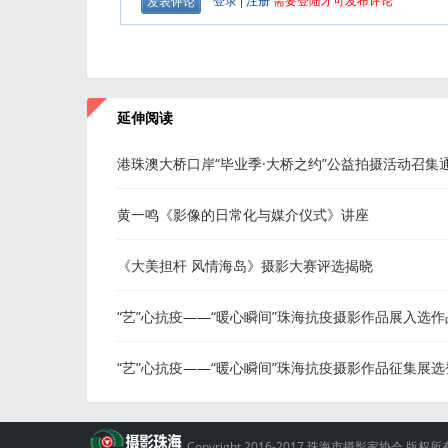
延伸阅读
港珠澳大桥口岸“毕业季·大桥之约”公益拍摄活动召集
黄一鸣《影像的日常化与媒介仪式》讲座
《大美担杆 风情海岛》摄影大赛评选揭晓
“艺”心抗疫——“暖心瞬间”珠海抗疫摄影作品展入选作
50幅
“艺”心抗疫——“暖心瞬间”珠海抗疫摄影作品征集展选
（一）
Copyright 2016-2017 珠海市摄影家协会 版权所