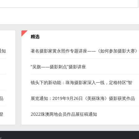
精选
通知
著名摄影家黄永照作专题讲座——《如何参加摄影大赛
“吴旗——摄影刺点”摄影讲座
镜头下的新动能：珠海摄影家深入一线，定格特区“智
造”新图景
品
展览通知：2019年9月26日《美丽珠海》摄影获奖作品
展，在珠海城市职业技术学院金湾校
登
2022珠澳两地会员作品展征稿通知
有