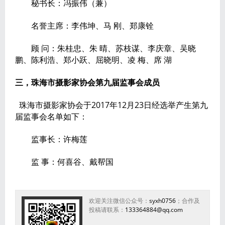
秘书长：冯振伟（兼）
名誉主席：李伟坤、马 刚、郑康铨
顾 问：朱桂忠、朱 晴、苏枝谋、李庆章、吴晓
鹏、陈利浩、郑小跃、屈晓明、凌 梅、席 湖
三，
珠海市摄影家协会
第九届
监事会成员
珠海市摄影家协会于2017年12月23日经选举产生第九
届监事会名单如下：
监事长：许梅莲
监 事：何喜谷、戴帮国
欢迎关注微信公众号：
syxh0756
；合作及
投稿请联系：
133364884@qq.com