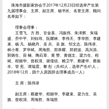
珠海市摄影家协会于2017年12月23日经选举产生第
九届理事会、主席、副主席、秘书长、名誉主席、顾问
名单如下：
理事会理事：
王雪飞、方 胜、甘金喜、冯振伟、朱泽辉、朱瑞
盛、乔中平、刘钰玮、阮耀林、李伟天、李华胜、李建
束、杨 凡、杨晓丹、吴 兵、吴 旗、邹文志、陈伟录、
林小青、罗华斌、周海胜、郑恭耀、郑碧波、高兴添、
郭炳生、容 楠、陶石章、黄 赞、黄德文、梁力生、程
斌、程丽华、曾权清、谢儒侦、赖卫平、蔡建华、蔡振
丰、管 宪、谭瑞震、黎 彤（共40人，选举产生41人，
2018年12月，因个人原因辞去理事成员一人）
主 席：陈伟录
副主席：蔡建华、程丽华、李建束、梁力生、吴
旗、曾权清、周海胜、朱瑞胜