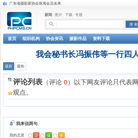
广东省摄影家协会珠海会员名单
中国摄影家协会珠海会员名单（71人）
新闻
|
图片
|
下载
|
专题
珠海市摄影家协会2018年度会员信息
珠海市摄影家协会2019年上半年新入会会员名单
珠海市摄影家协会2019年下半年 新会员入会名单
2019年广东省摄影家协会新会员名单（珠海）
首页
组织机构
协会资讯
摄影作品
资料下载
珠海市摄影家协会2021年 新会员入会名单
中国摄影家协会公布2020年度批次新会员名单珠海3人入会
我会秘书长冯振伟等一行四
珠海市摄影家协会领导班子举行工作会议
2018珠海罗马尼亚摄影展摄影作品100幅
最新
最热
评论列表
（评论
0
）以下网友评论只代表
观点。
我来说两句
我的态度：