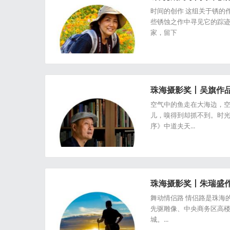
时间的创作 这组关于锈的
些锈蚀之作中寻见它的踪
家，留下
珠海摄影奖丨吴旗作
空气中的鱼走在大海边，
儿，嗅得到却抓不到。时光
序》中道夫天...
珠海摄影奖丨朱瑞盛
舞动情侣路 情侣路是珠海
先驱雕像、中央商务区高楼
城。...