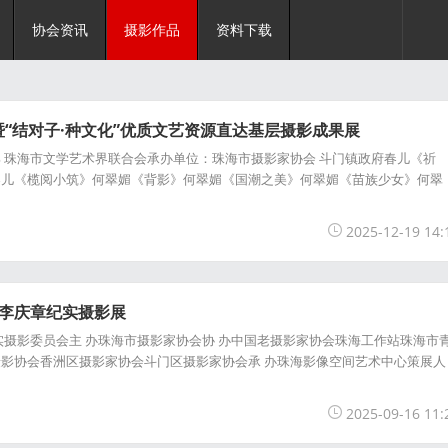
协会资讯
摄影作品
资料下载
“结对子·种文化”优质文艺资源直达基层摄影成果展
 珠海市文学艺术界联合会承办单位：珠海市摄影家协会 斗门镇政府春儿《祈
春儿《榄阅小筑》何翠媚《背影》何翠媚《国潮之美》何翠媚《苗族少女》何翠
2025-12-19 14:
》李庆章纪实摄影展
实摄影委员会主 办珠海市摄影家协会协 办中国老摄影家协会珠海工作站珠海市
影协会香洲区摄影家协会斗门区摄影家协会承 办珠海影像空间艺术中心策展人
2025-09-16 11: