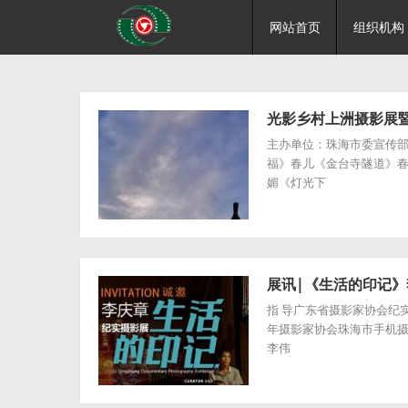
网站首页
组织机构
光影乡村上洲摄影展暨
主办单位：珠海市委宣传部
福》春儿《金台寺隧道》
媚《灯光下
展讯|《生活的印记
指 导广东省摄影家协会纪
年摄影家协会珠海市手机摄
李伟