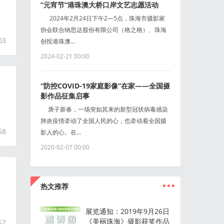
”元宵节“港珠澳大桥口岸文艺志愿活动
2024年2月24日下午2—5点，珠海市摄影家
协会联合纳思达股份有限公司（格之格）、珠海
03
创投港珠澳...
2024-02-21 00:00
“防控COVID-19家庭影像”在家——全国摄
影作品征集启事
庚子新春，一场突如其来的新型冠状病毒感染
肺炎疫情牵动了全国人民的心，也牵动着全国摄
58
影人的心。在...
2020-02-07 00:00
...
热文推荐
展览通知：2019年9月26日
《美丽珠海》摄影获奖作品
52