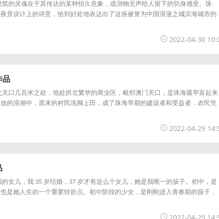
建筑的灵魂在于其传达的某种恒久意象，或润物无声给人留下的切身感受。珠
和夜景设计上的诗意，恰到好处地表达出了这座被誉为中国浪漫之城滨海城市的
2022-04-30 10:
作品
北关口几百米之处，地处拱北繁华的商业区，毗邻澳门关口，是珠海最早富起来
开放的浪潮中，原来的村民洗脚上田，成了珠海早期的建设者和受益者，农民凭
2022-04-29 14:
品
的女儿，我 35 岁结婚，37 岁才有这么个女儿，她是我唯一的孩子。初中，是
，也是她人生的一个重要转折点。初中阶段的少女，是刚刚进入青春期的孩子，
2022-04-29 14: