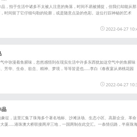
作品，拍于生活中诸多不太被人注意的角落，时间不易被捕捉，但我们却能从那
迹，时间留了它仔细勾勒的轮廓，或是随意点染的色彩。这位行踪神秘的艺术
2022-04-27 10:
品
空气中弥漫着鱼腥味，忽然感悟到在现实生活中许多东西犹如这空气中的鱼腥味
、芳华、生命、欲念、精神、梦境，等等皆是也……李白《春夜宴从弟桃花园
2022-04-27 10:
作品
的象征，这里汇集了珠海多个著名地标、沙滩泳场、生态小区、高新企业、革命
大厦……港珠澳大桥联接两岸三地，一国两制在此交汇。一条情侣路，半座珠