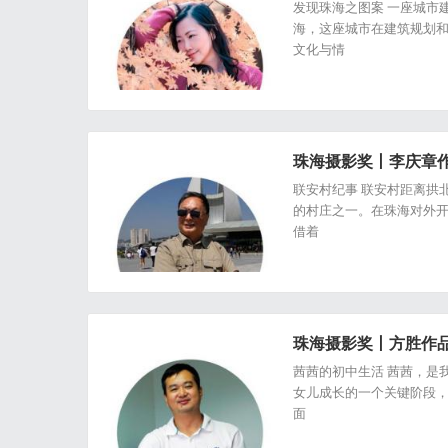
发现珠海之图案 一座城市
海，这座城市在建筑规划
文化与情
珠海摄影奖丨李庆章
联安村纪事 联安村距离拱
的村庄之一。在珠海对外
借着
珠海摄影奖丨方胜作
茜茜的初中生活 茜茜，是我
女儿成长的一个关键阶段
面