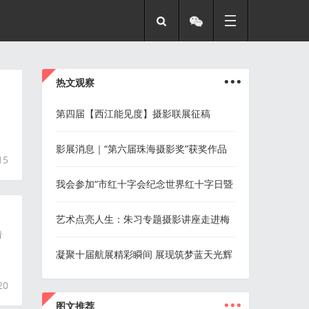
...
热文观察
第四届【西江能见度】摄影联展征稿
影展消息｜“第六届珠海摄影奖”获奖作品
15
展马上揭幕
我会参加“市红十字会纪念世界红十字日暨
防灾减灾日主题宣传活动”志愿服务
艺术点亮人生：朱习专题摄影讲座走进梅
青
华街道悦城社区新时代文明实践站
凝聚十届航展精彩瞬间 展现筑梦蓝天光辉
20
历程
...
图文推荐