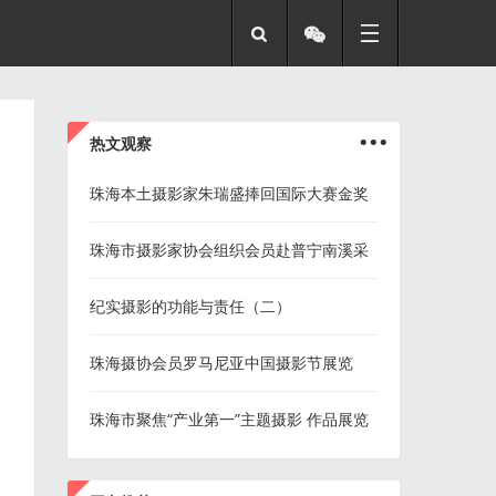
...
热文观察
珠海本土摄影家朱瑞盛捧回国际大赛金奖
珠海市摄影家协会组织会员赴普宁南溪采
风
纪实摄影的功能与责任（二）
珠海摄协会员罗马尼亚中国摄影节展览
珠海市聚焦“产业第一”主题摄影 作品展览
征稿启事
...