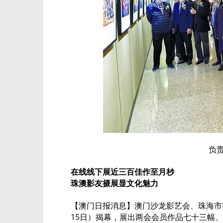
负
在线线下展近三百佳作至月杪
珠澳影友摄展显文化魅力
【澳门日报消息】澳门沙龙影艺会、珠海市摄
15日）揭幕，展出两会会员作品七十三幅