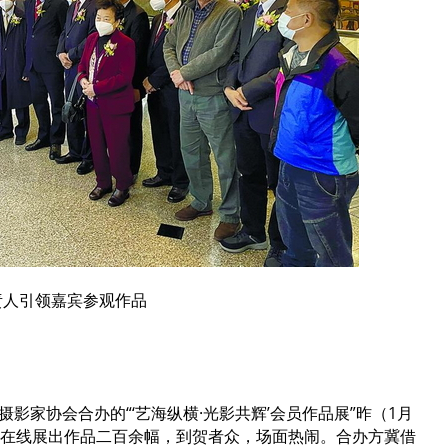
责人引领嘉宾参观作品
影家协会合办的“‘艺海纵横·光影共辉’会员作品展”昨（1月
、在线展出作品二百余幅，到贺者众，场面热闹。合办方冀借