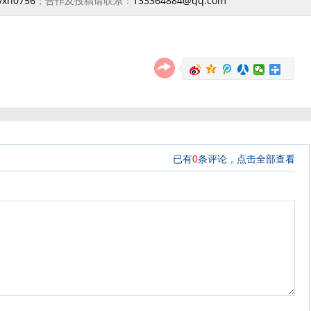
yxh0756
；合作及投稿请联系：
133364884@qq.com