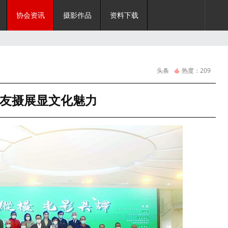
协会资讯
摄影作品
资料下载
头条
热度：
209
友摄展显文化魅力