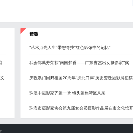
精选
“艺术点亮人生"带您寻找“红色影像中的记忆”
馆
我会郑蔼芳荣获“南国梦香——广东省‘杰出女摄影家’”奖
区文
庆祝澳门回归祖国20周年“拱北口岸”历史变迁摄影展征稿
启事
珠澳中摄影家齐聚一堂 镜头聚焦湾区风采
珠海市摄影家协会第九届女会员摄影作品展在市文化馆
展
有