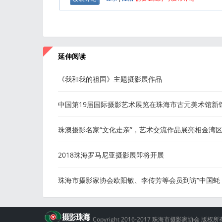
延伸阅读
《我和我的祖国》主题摄影展作品
中国第19届国际摄影艺术展览在珠海市古元美术馆新
启幕
珠澳摄影名家“文化走亲”，艺术交流作品展亮相金湾
化馆
2018珠海罗马尼亚摄影展即将开展
珠海市摄影家协会欧阳敏、李传芳等会员到访“中国蚝
乡”采风
Copyright 2016-2017 珠海市摄影家协会 版权所