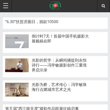
“6.30”扶贫济困日，捐款10500
倒计时7天！首届中国手机摄影大
展截稿在即
光影的哲学：从瞬间捕捉到永恒
诗行——冯学敏摄影创作三重境
界启示录
光影为桥，艺术传心：冯学敏珠
海行点燃城市艺术之光
第五届“西江能见度”摄影作品联展征稿启事