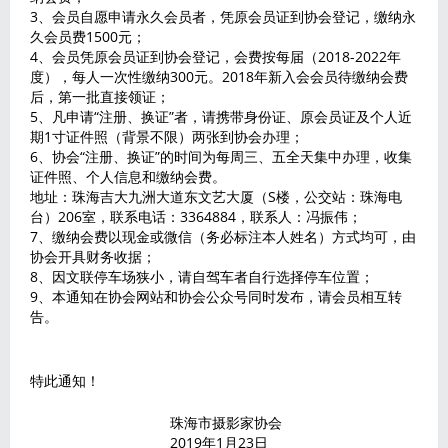
3、会员自愿申请永久会员者，凭原会员证到协会登记，缴纳永
久会员费1500元；
4、会员凭原会员证到协会登记，会费按每届（2018-2022年
度），每人一次性缴纳300元。2018年新入会会员待缴纳会费
后，第一批直接领证；
5、凡申请“注册、换证”者，请携带身份证、原会员证及个人近
期1寸证件照（背景不限）两张到协会办理；
6、协会“注册、换证”的时间为每周三、五全天集中办理，收集
证件照、个人信息和缴纳会费。
地址：珠海吉大九洲大道东文艺大厦（S楼，公交站：珠海电
台）206室，联系电话：3364884，联系人：冯振伟；
7、缴纳会费以现金或微信（务必标注本人姓名）方式均可，由
协会开具财务收据；
8、因文联停车场狭小，请自驾车者自行选择停车位置；
9、本通知在协会网站和协会公众号同时发布，请会员相互转
告。
特此通知！
珠海市摄影家协会
2019年1月23日