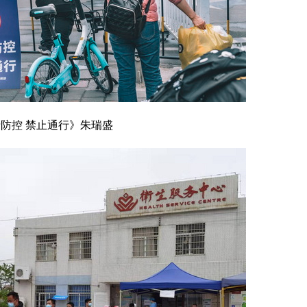
防控 禁止通行》朱瑞盛