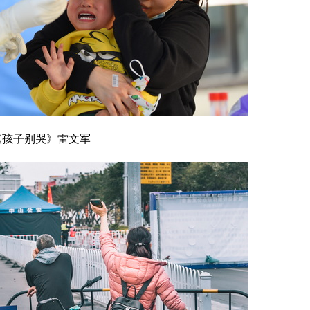
《孩子别哭》雷文军