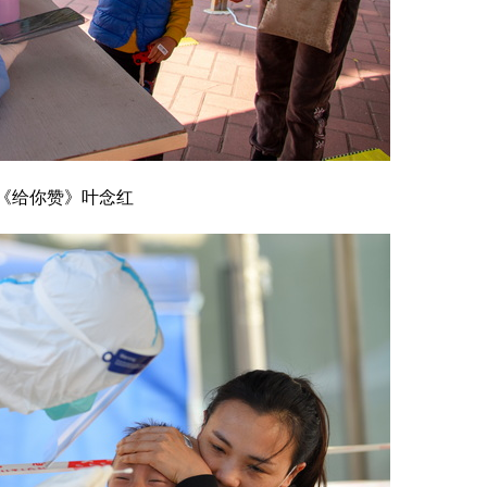
《给你赞》叶念红