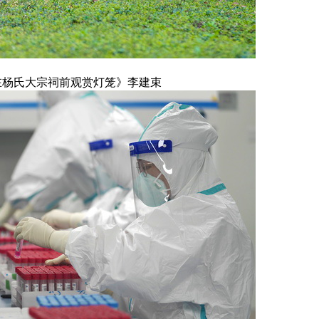
在杨氏大宗祠前观赏灯笼》李建束