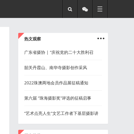
...
热文观察
广东省摄协 | “庆祝党的二十大胜利召
开”摄影作品展征稿
韶关丹霞山、南华寺摄影创作采风
2022珠澳两地会员作品展征稿通知
第六届 “珠海摄影奖”评选的征稿启事
“艺术点亮人生”文艺工作者下基层摄影讲
座走进斗门
...