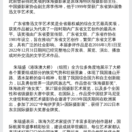
此前曾获得此奖项的珠海摄影家是原珠海特区报摄影部主任、
中国摄影家协会副主席李伟坤，他于1999年荣获广东省第6届鲁
迅文学艺术奖。
广东省鲁迅文学艺术奖是全省最权威的综合文艺最高奖项，
获奖作品被认为代表了一段时期内广东省文艺创作的最高水
平。该奖项由广东省委宣传部、广东省文联、广东省作协在
1981年设立，旨在推动广东省文艺创作，繁荣广东省文艺事
业，具有广泛的社会影响。 本届参评作品是在2016年1月1日至
2022年12月31日期间已经完整地公开发表、展览、演出、播放
或对外交流的文学艺术作品。
朱瑞盛《港珠澳大桥》（组照）全方位多角度地展示了大桥
各个重要组成部分的恢宏气势和壮丽景象，体现了我国逢山开
路、遇水架桥的奋斗精神，彰显了我国综合国力和自主创新能
力，以及勇创世界一流的民族志气。作品曾在“珠海摄影奖”、
珠海政府“渔女奖”、第27届全国摄影艺术展览，以及多个全国
性和省级摄影大赛中获奖。在国际上，作品受中国驻罗马尼亚
大使馆和欧洲艺术摄影协会邀请于2019年国庆期间在欧洲展
出，参加了2022“中匈伊罗美5+国际摄影展”，获得了2022日本
东京国际摄影大奖赛金牌奖。
朱瑞盛表示，珠海为艺术家提供了丰富多彩的创作题材，国
际航展等盛事精彩纷呈，建设成就举世瞩目。每位艺术家都认