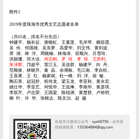
附件2
2019年度珠海市优秀文艺志愿者名单
（共65名，排名不分先后）
钟建平、杨长征、唐晓虹、王素莲、毛岸琴、赖琼霞、
吴 伶、何国雄、吴东梦、高爱华、刘文伟、黄剑波、
席 湖、林 洋、周晓楠、林海涛、容顺兴、吕雪玲、
洪丽珊、符大业、
何志刚、罗 玲、李 琛、王胜利、
朱泽辉
、邝超平、雷江玉、吴连群、杨建平、向 丹、
范顺俊、林晓升、秦 晶、余潮栋、毛江南、李自松、
王喜果、王 红、杨家斌、杜一峰、刘 洋、徐 敏、
陶石章、赵冠舒、程传龙、梁玉龙、李亚秋、黄永宏、
姚仕华、李亚艺、何悦华、王侃琳、李南华、黄彦琪、
李双芹、卢志荣、王国梁、陈锐洲、黄楚群、卢裕明、
柳 叶、许 华、张根达、陈文治、赵 越
欢迎关注微信公众号：
syxh0756
；合作及
投稿请联系：
133364884@qq.com