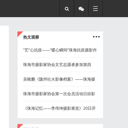
...
热文观察
“艺”心抗疫——“暖心瞬间”珠海抗疫摄影作
品展入选作品50幅
珠海市摄影家协会文艺志愿者参加第四
期“慢病关爱”入户核查拍摄
吴晓鹏《陇州社火影像档案》——珠海摄
影名家精品展
珠海市摄影家协会第一次会员活动日掠影
《珠海记忆——李伟坤摄影展览》20日开
展
...