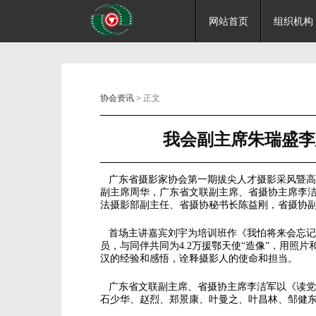
网站首页
组织机构
协会资讯
> 正文
我会副主席朱瑞盛李
广东省摄影家协会第一期拔尖人才摄影采风暨高级
副主席周华，广东省文联副主席、省摄协主席李
法摄影部副主任、省摄协秘书长陈益刚，省摄协
首场主讲嘉宾刘宇为培训班作《我怕将来会忘记
员，与同伴共同为4.2万援鄂天使“造像”，用照
汉的经验和感悟，诠释摄影人的使命和担当。
广东省文联副主席、省摄协主席李洁军以《读党
石少华、赵烈、郑景康、叶曼之、叶昌林、邹健