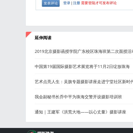
延伸阅读
2019北京摄影函授学院广东校区珠海班第二次面授活
在江门新会举行
中国第19届国际摄影艺术展览将于11月2日绽放珠海
艺术点亮人生：吴旗专题摄影讲座走进宁堂社区新时
明实践站
我会副秘书长乔中平为珠海交警开设摄影培训班
通知｜王建军《洪荒大地——以心丈量》摄影讲座