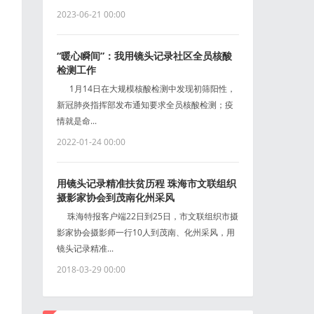
2023-06-21 00:00
“暖心瞬间”：我用镜头记录社区全员核酸
检测工作
1月14日在大规模核酸检测中发现初筛阳性，
新冠肺炎指挥部发布通知要求全员核酸检测；疫
情就是命...
2022-01-24 00:00
用镜头记录精准扶贫历程 珠海市文联组织
摄影家协会到茂南化州采风
珠海特报客户端22日到25日，市文联组织市摄
影家协会摄影师一行10人到茂南、化州采风，用
镜头记录精准...
2018-03-29 00:00