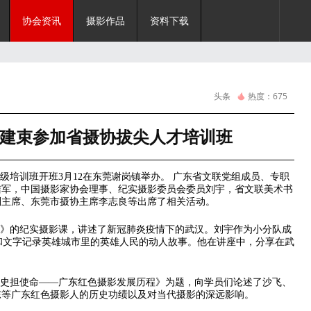
协会资讯
摄影作品
资料下载
头条
热度：
675
建束参加省摄协拔尖人才培训班
培训班开班3月12在东莞谢岗镇举办。 广东省文联党组成员、专职
洁军，中国摄影家协会理事、纪实摄影委员会委员刘宇，省文联美术书
副主席、东莞市摄协主席李志良等出席了相关活动。
》的纪实摄影课，讲述了新冠肺炎疫情下的武汉。刘宇作为小分队成
片和文字记录英雄城市里的英雄人民的动人故事。他在讲座中，分享在武
史担使命——广东红色摄影发展历程》为题，向学员们论述了沙飞、
东等广东红色摄影人的历史功绩以及对当代摄影的深远影响。