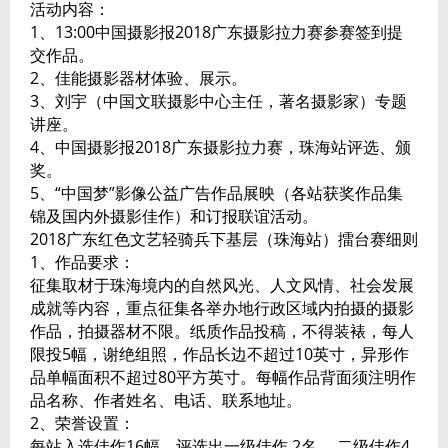
活动内容：
1、13:00中国摄影报2018广东摄影拉力赛参赛签到提
交作品。
2、佳能摄影器材体验、展示。
3、刘宇（中国文联摄影中心主任，著名摄影家）专题
讲座。
4、中国摄影报2018广东摄影拉力赛，珠海站评选、颁
奖。
5、“中国梦”影像公益广告作品展映（各站获奖作品集
锦及国内外摄影佳作）和订报联谊活动。
2018广东红色文艺轻骑兵下基层（珠海站）擂台赛细则
1、作品要求：
征集取材于珠海境内的自然风光、人文风情、社会发展
成就等内容，重点征集各举办地行政区域内拍摄的摄影
作品，拍摄器材不限。纸质作品投稿，不得装裱，每人
限投5幅，谢绝组照，作品长边不超过10英寸，异形作
品单幅面积不超过80平方英寸。每幅作品背面须注明作
品名称、作者姓名、电话、联系地址。
2、荣誉设置：
每站入选佳作16幅，评选出一级佳作 2名， 二级佳作4