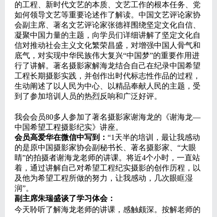
的工程、新时代文艺的本质、文艺工作的根本任务、党
如何领导文艺等重要论述作了解读。中国文艺评论家协
会副主席、著名文艺评论家张德祥围绕坚定文化自信、
凝聚中国力量的主题，向学员们详细讲解了坚定文化自
信对推动社会主义文化繁荣昌盛，对增强中国人骨气和
底气，对实现中华民族伟大复兴“中国梦”的重要作用进
行了讲解。著名摄影家解海龙结合自己在纪录中国希望
工程长期摄影实践，并创作出时代标志性作品的过程，
生动阐述了以人民为中心、以精品奉献人民的主题，受
到了参加培训人员的热烈反响和广泛好评。
我会会员80多人参加了著名摄影家谢海龙的《谢海龙—
中国希望工程摄影纪实》讲座。
会员高爱华在微信中写到：
“1天半的培训，最让我感动
的是原中国摄影家协会副秘书长、著名摄影家、“大眼
睛”的拍摄者谢海龙老师的讲课。将近4个小时，一直站
着，通过讲解自己对希望工程纪实摄影的创作历程，以
及他为希望工程所做的努力，让我感动，几次眼眶湿
润”。
副主席朱瑞盛谈了学习体会：
今天聆听了解海龙老师的讲课，感触颇深。按解老师的