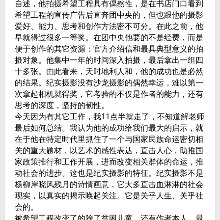
自述，他拍摄希望工程具有偶然性，是在书店门口看到
希望工程的宣传广告后直奔团中央的，但也跟他的摄影
爱好、能力、思考和创作方法密不可分。在此之前，他
早就得过很多一等奖。在团中央他要的不是经费，而是
便于创作的其它资源：官方介绍信和最具典型意义的拍
摄对象。他集中一年的时间深入拍摄，最后拿出一组四
十多张。由此看来，天时地利人和，他的成功也是必然
的结果。纪实摄影没有沙龙摄影的偶然幸运，难以第一
次拿起相机就得奖，它考验的不仅是作者的能力，还有
思考的深度，坚持的韧性。
今天因为有其它工作，我11点半就走了，不知道解老师
最后如何总结。我认为他的成功给我们最大的启示，就
在于他在特定时代里抓住了一个与国家民族命运密切相
关的重大题材，以艺术的感性表达，直击人心，助推国
家政策推行和工作开展，进而改变相关群体的命运，推
动社会的进步。这也是纪实摄影的特征。纪实摄影不是
杨柳岸晓风残月的诗情画意，它大多直击血淋淋的社会
现实，以真实的揭示唤起关注。它是关乎人生、关乎社
会的。
被希望工程改变了的除了贫困儿童，还有作者本人，最