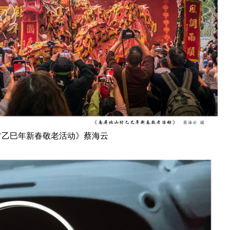
村乙巳年新春敬老活动》蔡海云