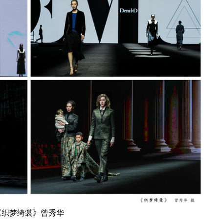
《织梦绮裳》曾秀华