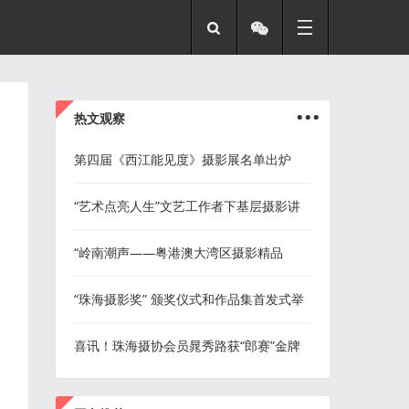
...
热文观察
第四届《西江能见度》摄影展名单出炉
“艺术点亮人生”文艺工作者下基层摄影讲
座走进三灶、平沙
“岭南潮声——粤港澳大湾区摄影精品
展”我会十幅入选
“珠海摄影奖” 颁奖仪式和作品集首发式举
行
喜讯！珠海摄协会员晁秀路获“郎赛”金牌
...