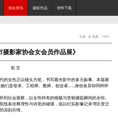
协会资讯
摄影作品
资料下载
头条
热度：
1693
市摄影家协会女会员作品展》
前 言
代的女性正以镜头为笔，书写着光影中的多元叙事。本届展
，她们是母亲、工程师、教师、创业者……身份各异却同样怀
怀到社会观察，以女性特有的细腻与坚韧捕捉瞬间的永恒。
筑线条诠释理性与诗意的碰撞，或以纪实影像记录湾区变迁
度的深刻共情。