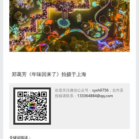
郑蔼芳《年味回来了》拍摄于上海
欢迎关注微信公众号：
syxh0756
；合作及
投稿请联系：
133364884@qq.com
关键词阅读：