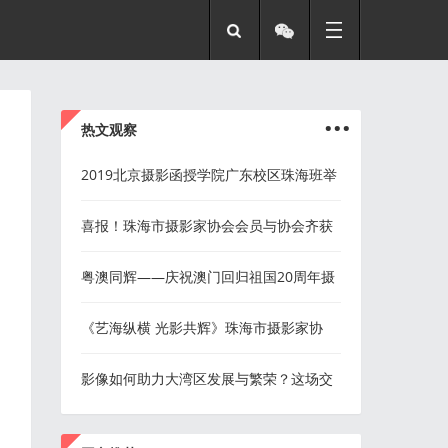
...
热文观察
2019北京摄影函授学院广东校区珠海班举
行第四次面授活动
喜报！珠海市摄影家协会会员与协会齐获
省级表彰
粤澳同辉——庆祝澳门回归祖国20周年摄
影展征稿启事
《艺海纵横 光影共辉》珠海市摄影家协
会、澳门沙龙影艺会会员作品展
影像如何助力大湾区发展与繁荣？这场交
流会在珠海探讨
...