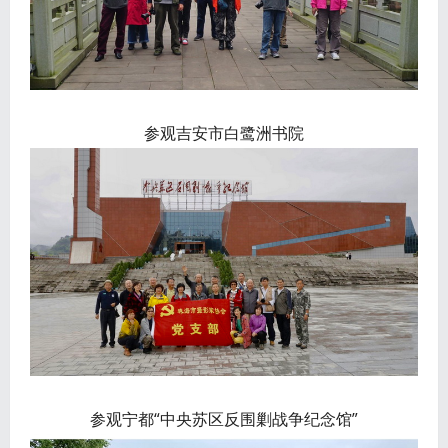
参观吉安市白鹭洲书院
参观宁都“中央苏区反围剿战争纪念馆”