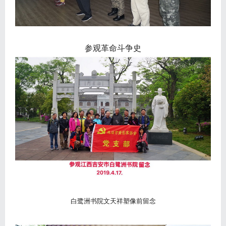
参观革命斗争史
白鹭洲书院文天祥塑像前留念