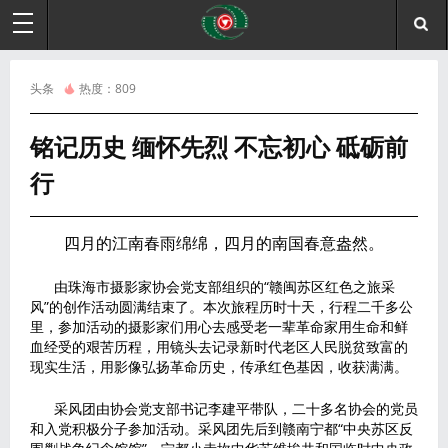
头条
热度：
809
铭记历史 缅怀先烈 不忘初心 砥砺前
行
四月的江南春雨绵绵，四月的南国春意盎然。
由珠海市摄影家协会党支部组织的“赣闽苏区红色之旅采
风”的创作活动圆满结束了。本次旅程历时十天，行程二千多公
里，参加活动的摄影家们用心去感受老一辈革命家用生命和鲜
血经受的艰苦历程，用镜头去记录新时代老区人民脱贫致富的
现实生活，用影像弘扬革命历史，传承红色基因，收获满满。
采风团由协会党支部书记李建平带队，二十多名协会的党员
和入党积极分子参加活动。采风团先后到赣南宁都“中央苏区反