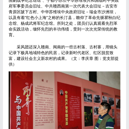
围剿战争纪念馆馆”、宁都小赤坎中华苏维埃共和国临时中央政
府军事委员会旧址、中共赣西南第一次代表大会旧址－吉安市
青原区陂下古村、中华苏维埃中央政府旧址－瑞金市沙洲坝，
以及有着“红色小上海”之称的长汀县，瞻仰了革命先驱瞿秋白纪
念馆、杨成武将军纪念馆。所到之处，团员们认真观看先烈革
命实践活动，缅怀先烈的丰功伟绩，受到一次次光荣传统的教
育。
采风团还深入赣南、闽南的一些古村落、古村寨，用镜头
记录下极具地域特色的民居，记录新时代老区、红区脱贫致
富，建设社会主义新农村的成果。（文：李庆章 图：党支部提
供）