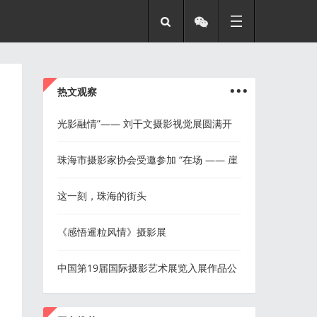
...
热文观察
光影融情”—— 刘干文摄影视觉展圆满开
幕
珠海市摄影家协会受邀参加 “在场 —— 崖
口稻田摄影展” 现场分享会
这一刻，珠海的街头
《感悟暹粒风情》摄影展
中国第19届国际摄影艺术展览入展作品公
布
...