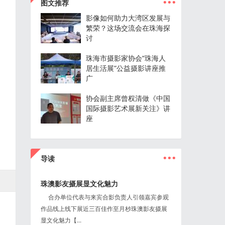
图文推荐
影像如何助力大湾区发展与
繁荣？这场交流会在珠海探
讨
珠海市摄影家协会“珠海人
居生活展”公益摄影讲座推
广
协会副主席曾权清做《中国
国际摄影艺术展新关注》讲
座
...
导读
珠澳影友摄展显文化魅力
合办单位代表与来宾合影负责人引领嘉宾参观
作品线上线下展近三百佳作至月杪珠澳影友摄展
显文化魅力【...