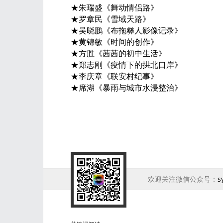
★朱瑞盛《舞动情侣路》
★罗章民《雪域天路》
★吴晓鹏《布拖彝人影像记录》
★黄锦敏《时间的创作》
★方胜《茜茜的初中生活》
★郑志刚《疫情下的拱北口岸》
★李庆章《联安村纪事》
★席湖《暴雨与城市水浸整治》
欢迎关注微信公众号：
s