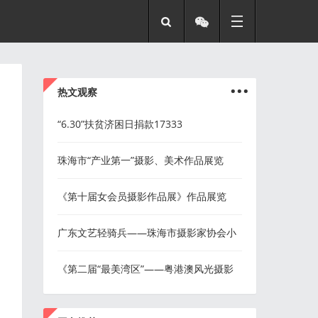
...
热文观察
“6.30”扶贫济困日捐款17333
珠海市“产业第一”摄影、美术作品展览
《第十届女会员摄影作品展》作品展览
广东文艺轻骑兵——珠海市摄影家协会小
分队走进前山福利中心
《第二届“最美湾区”——粤港澳风光摄影
展览》征稿启事
...