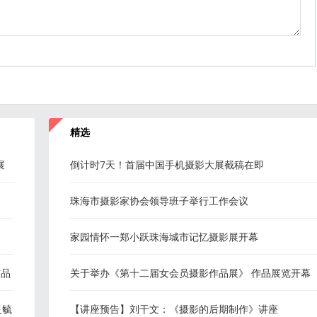
精选
展
倒计时7天！首届中国手机摄影大展截稿在即
珠海市摄影家协会领导班子举行工作会议
家园情怀一郑小跃珠海城市记忆摄影展开幕
作品
关于举办《第十二届女会员摄影作品展》 作品展览开幕
式的通知
灵毓
【讲座预告】刘干文：《摄影的后期制作》讲座