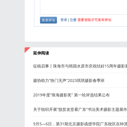
延伸阅读
征稿启事丨珠海市与韩国水原市庆祝结好15周年摄影
摄协助力“快门无声”2023琪琪摄影春季班
2019年度“珠海摄影奖” 第一轮评选结果公布
关于组织开展“脱贫攻坚看广东”书法美术摄影主题展
征集活动的通知
9月5—6日，第31期北京摄影函授学院广东校区在钟