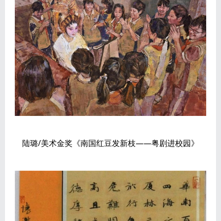
陆璐/美术金奖《南国红豆发新枝——粤剧进校园》