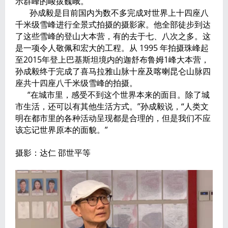
示群峰的峻拔巍峨。
孙成毅是目前国内为数不多完成对世界上十四座八
千米级雪峰进行全景式拍摄的摄影家。他全部徒步到达
了这些雪峰的登山大本营，有的去于七、八次之多。这
是一项令人敬佩和宏大的工程。从 1995 年拍摄珠峰起
至2015年登上巴基斯坦境内的迦舒布鲁姆1峰大本营，
孙成毅终于完成了喜马拉雅山脉十座及喀喇昆仑山脉四
座共十四座八千米级雪峰的拍摄。
“在城市里，感受不到这个世界本来的面目。除了城
市生活，还可以有其他生活方式。”孙成毅说，“人类文
明在都市里的各种活动呈现都是合理的，但是我们不应
该忘记世界原本的面貌。”
摄影：达仁 邵世平等