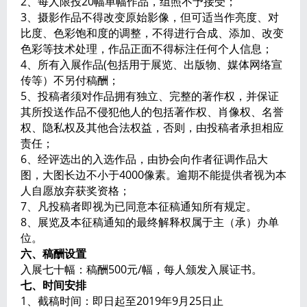
2、每人限投20幅单幅作品，组照不予接受；
3、摄影作品不得改变原始影像，但可适当作亮度、对
比度、色彩饱和度的调整，不得进行合成、添加、改变
色彩等技术处理，作品正面不得标注任何个人信息；
4、所有入展作品(包括用于展览、出版物、媒体网络宣
传等）不另付稿酬；
5、投稿者须对作品拥有独立、完整的著作权，并保证
其所投送作品不侵犯他人的包括著作权、肖像权、名誉
权、隐私权及其他合法权益，否则，由投稿者承担相应
责任；
6、经评选出的入选作品，由协会向作者征调作品大
图，大图长边不小于4000像素。逾期不能提供者视为本
人自愿放弃获奖资格；
7、凡投稿者即视为已同意本征稿通知所有规定。
8、展览及本征稿通知的最终解释权属于主（承）办单
位。
六、稿酬设置
入展七十幅：稿酬500元/幅，每人颁发入展证书。
七、时间安排
1、截稿时间：即日起至2019年9月25日止