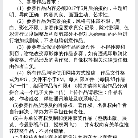
3、参赛作品要求：
（1）参赛作品内容必须2017年5月后拍摄的，主题鲜
明、导向正确、内容真实、画面生动、艺术性。
（2）参赛作品为实景拍摄，风格与体裁不限，黑
白、彩色不限，参赛作品要求真实 记录，除对影调、色
彩进行适度调整及构图剪裁外不得对原始画面的内容进
行增加或删减，不收电脑创意作品。
（3）参赛者应保证参赛作品的原创性，不得抄袭和
剽窃，谢绝改变原影像的作品参赛，如有违规即取消比
赛资格。作品涉及的著作权、肖像权等相关法律责任概
由作者自负。
（4）所有作品均请使用网络方式投稿，作品文件格
式为JPG，文件不小于8M。每人 限20件（每幅/组作品
为“一件”，组照作品每件限4－8幅并请将每组作品分别
拼合成一个电子文件上传）上传作品请标注：作品名
称、作者姓名、详细通讯地址及联系电话。
(5)参赛作品所涉及的肖像权、著作权、名誉权由作者
自行解决，举办方不承担任何责任。
(6)主办单位有权复制和使用获奖作品（包括出版、展
览、专题影视节目、授权网 站），并有权向有关单位推
荐获奖作品，不另付稿酬。
(7)凡投稿参加比赛者视同承认并遵守本比赛章程。