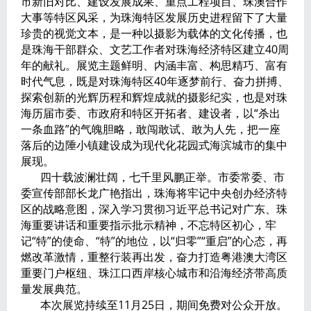
市新旧对比、建设发展成果、重点工程项目、珠澳合作
大事等特区风采，为珠海特区发展历史进程留下了大量
珍贵的视觉文本，是一种以摄影为载体的文化传播，也
是珠海干部群众、文艺工作者对珠海经济特区建立40周
年的献礼。展览主题鲜明、内涵丰富、构思精巧、富有
时代气息，既是对珠海特区40年逐梦前行、奋力拼搏、
探索创新的光辉历程和辉煌成就的摄影纪实，也是对珠
海历届市委、市政府和特区开拓者、建设者，以“杀出
一条血路”的气魄胆略，敢闯敢试、敢为人先，把一座
落后的边陲小镇建设成为现代化花园式海滨城市的集中
展现。
四十载波澜壮阔，七千里风鹏正举。市委常委、市
委宣传部部长龙广艳指出，珠海将牢记中央创办经济特
区的战略意图，深入学习贯彻习近平总书记对广东、珠
海重要讲话和重要指示批示精神，不忘特区初心，牢
记“特”的使命、“特”的地位，以“归零”“重启”的心态，再
燃改革激情，重整行装再出发，奋力打造粤港澳大湾区
重要门户枢纽、珠江口西岸核心城市和沿海经济带高质
量发展典范。
本次展览持续至11月25日，期间免费对公众开放。