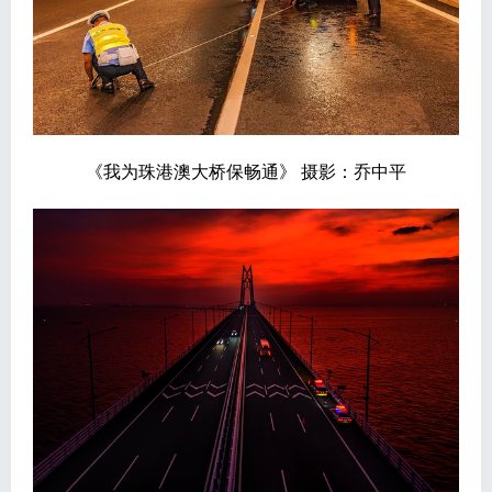
《我为珠港澳大桥保畅通》 摄影：乔中平