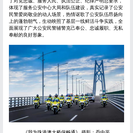
了对党忠诚、服务人民、执法公正、纪律严明总要求，
体现了服务公安中心大局和队伍建设，真实记录了公安
民警爱岗敬业的动人场景，热情讴歌了公安队伍昂扬向
上的蓬勃朝气，生动映照了基层一线鲜活斗争实践，全
面展现了广大公安民警辅警克己奉公、忠诚履职、无私
奉献的良好形象。
《我为珠港澳大桥保畅通》 摄影：乔中平