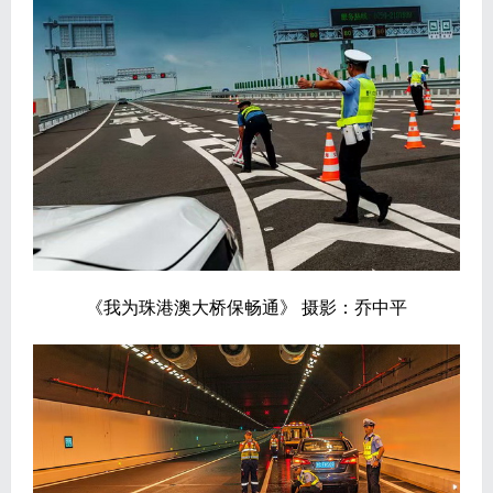
《我为珠港澳大桥保畅通》 摄影：乔中平