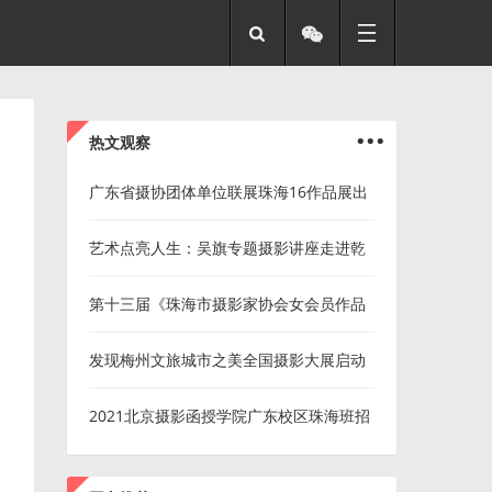
...
热文观察
广东省摄协团体单位联展珠海16作品展出
艺术点亮人生：吴旗专题摄影讲座走进乾
务镇夏村村新时代文明实践站
第十三届《珠海市摄影家协会女会员作品
展》开幕
发现梅州文旅城市之美全国摄影大展启动
2021北京摄影函授学院广东校区珠海班招
生简章
...