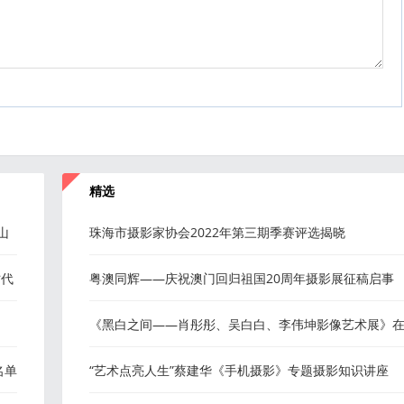
精选
山
珠海市摄影家协会2022年第三期季赛评选揭晓
时代
粤澳同辉——庆祝澳门回归祖国20周年摄影展征稿启事
《黑白之间——肖彤彤、吴白白、李伟坤影像艺术展》
珠海开幕
名单
“艺术点亮人生”蔡建华《手机摄影》专题摄影知识讲座