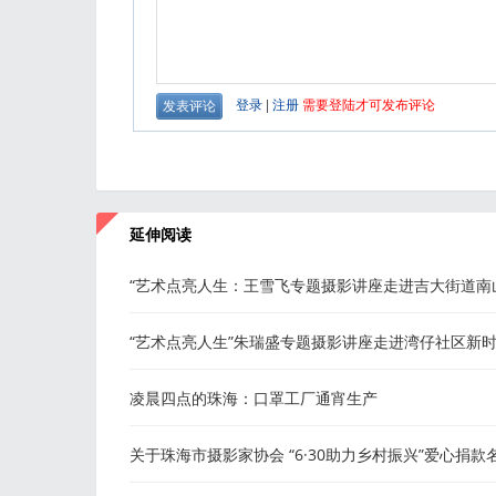
延伸阅读
“艺术点亮人生：王雪飞专题摄影讲座走进吉大街道南
社区新时代文明实践站
“艺术点亮人生”朱瑞盛专题摄影讲座走进湾仔社区新
文明实践站
凌晨四点的珠海：口罩工厂通宵生产
关于珠海市摄影家协会 “6·30助力乡村振兴”爱心捐款