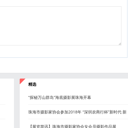
精选
“探秘万山群岛”海底摄影展珠海开幕
珠海市摄影家协会参加2018年 “深圳农商行杯”新时代·新
深圳摄影大赛 采风活动通知
【展览简讯】珠海市摄影家协会女会员摄影作品展