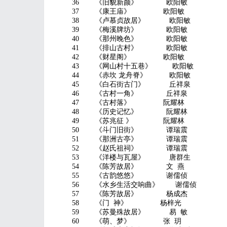
36 《旧貌新颜》 欧阳敏
37 《康王庙》 欧阳敏
38 《卢慕贞故居》 欧阳敏
39 《梅溪牌坊》 欧阳敏
40 《那州晚色》 欧阳敏
41 《排山古村》 欧阳敏
42 《财星阁》 欧阳敏
43 《网山村十五巷》 欧阳敏
44 《赤坎 龙舟脊》 欧阳敏
45 《白石街古门》 丘祥泉
46 《古村一角》 丘祥泉
47 《古村落》 阮耀林
48 《历史记忆》 阮耀林
49 《苏兆征 》 阮耀林
50 《斗门旧街》 谭瑞震
51 《那洲古亭》 谭瑞震
52 《赵氏祖祠》 谭瑞震
53 《洋楼与瓦屋》 唐群生
54 《陈芳故居》 文 燕
55 《古韵悠悠》 谢儒侦
56 《水乡生活交响曲》 谢儒侦
57 《陈芳故居》 杨成杰
58 《门 神》 杨梓光
59 《苏曼殊故居》 易 敏
60 《萌、梦》 张 玥