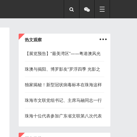
...
热文观察
【展览预告】“最美湾区”——粤港澳风光
摄影展
珠澳与揭阳、博罗影友“罗浮四季 光影之
约”罗浮山采风
独家揭秘！新型冠状病毒标本在珠海这样
检测
珠海市文联党组书记、主席马融同志一行
七人到珠海市摄影家协会调研
珠海十位代表参加广东省文联第八次代表
大会
...