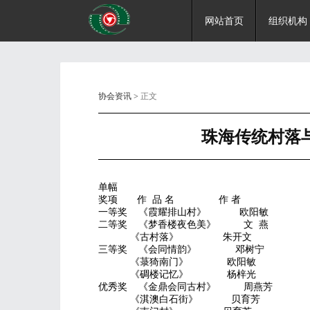
网站首页
组织机构
协会资讯
> 正文
珠海传统村落
单幅
奖项 作 品 名 作 者
一等奖 《霞耀排山村》 欧阳敏
二等奖 《梦香楼夜色美》 文 燕
《古村落》 朱开文
三等奖 《会同情韵》 邓树宁
《菉猗南门》 欧阳敏
《碉楼记忆》 杨梓光
优秀奖 《金鼎会同古村》 周燕芳
《淇澳白石街》 贝育芳