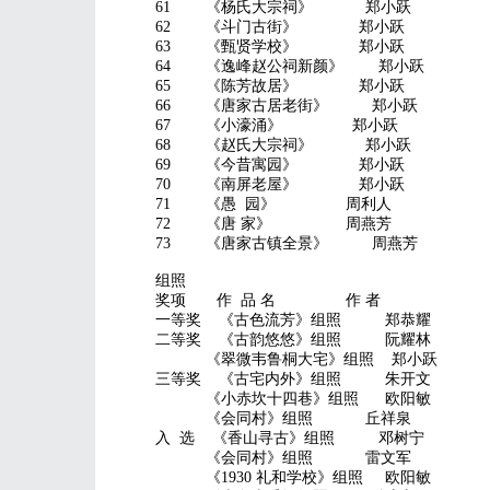
61 《杨氏大宗祠》 郑小跃
62 《斗门古街》 郑小跃
63 《甄贤学校》 郑小跃
64 《逸峰赵公祠新颜》 郑小跃
65 《陈芳故居》 郑小跃
66 《唐家古居老街》 郑小跃
67 《小濠涌》 郑小跃
68 《赵氏大宗祠》 郑小跃
69 《今昔寓园》 郑小跃
70 《南屏老屋》 郑小跃
71 《愚 园》 周利人
72 《唐 家》 周燕芳
73 《唐家古镇全景》 周燕芳
组照
奖项 作 品 名 作 者
一等奖 《古色流芳》组照 郑恭耀
二等奖 《古韵悠悠》组照 阮耀林
《翠微韦鲁桐大宅》组照 郑小跃
三等奖 《古宅内外》组照 朱开文
《小赤坎十四巷》组照 欧阳敏
《会同村》组照 丘祥泉
入 选 《香山寻古》组照 邓树宁
《会同村》组照 雷文军
《1930 礼和学校》组照 欧阳敏