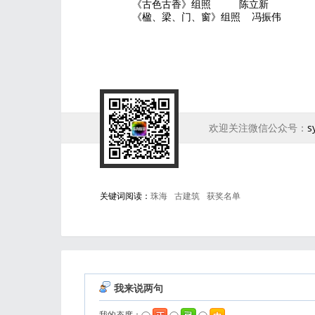
《古色古香》组照 陈立新
《楹、梁、门、窗》组照 冯振伟
欢迎关注微信公众号：
s
关键词阅读：
珠海
古建筑
获奖名单