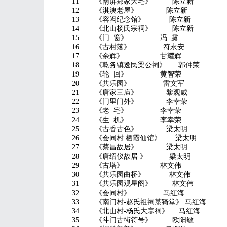
11 《南屏郑家大宅》 陈立新
12 《淇澳老屋》 陈立新
13 《容闳纪念馆》 陈立新
14 《北山杨氏宗祠》 陈立新
15 《门 窗》 冯 露
16 《古村落》 符永安
17 《余辉》 甘耀辉
18 《乾务镇逸民梁公祠》 郭仲荣
19 《轮 回》 黄智荣
20 《共乐园》 雷文军
21 《唐家三庙》 黎观威
22 《门里门外》 李幸荣
23 《老 宅》 李幸荣
24 《生 机》 李幸荣
25 《古香古色》 梁太明
26 《会同村 栖霞仙馆》 梁太明
27 《蔡昌故居》 梁太明
28 《唐绍仪故居 》 梁太明
29 《古塔》 林文伟
30 《共乐园曲桥》 林文伟
31 《共乐园观星阁》 林文伟
32 《会同村》 马红海
33 《南门村-赵氏祖祠菉猗堂》 马红海
34 《北山村-杨氏大宗祠》 马红海
35 《斗门古街符号》 欧阳敏