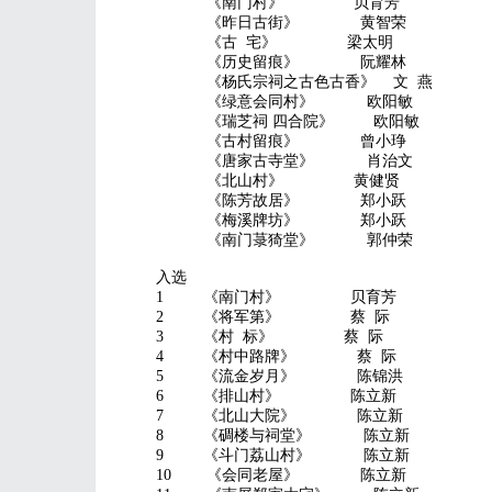
《南门村》 贝育芳
《昨日古街》 黄智荣
《古 宅》 梁太明
《历史留痕》 阮耀林
《杨氏宗祠之古色古香》 文 燕
《绿意会同村》 欧阳敏
《瑞芝祠 四合院》 欧阳敏
《古村留痕》 曾小琤
《唐家古寺堂》 肖治文
《北山村》 黄健贤
《陈芳故居》 郑小跃
《梅溪牌坊》 郑小跃
《南门菉猗堂》 郭仲荣
入选
1 《南门村》 贝育芳
2 《将军第》 蔡 际
3 《村 标》 蔡 际
4 《村中路牌》 蔡 际
5 《流金岁月》 陈锦洪
6 《排山村》 陈立新
7 《北山大院》 陈立新
8 《碉楼与祠堂》 陈立新
9 《斗门荔山村》 陈立新
10 《会同老屋》 陈立新