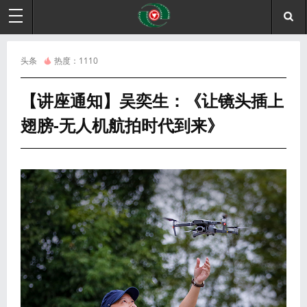
头条
热度：
1110
【讲座通知】吴奕生：《让镜头插上
翅膀-无人机航拍时代到来》